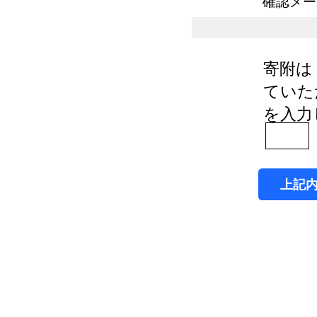
確認メー
寄附は
ていた
を入力
上記