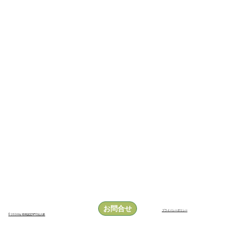
詳細
中心部画像を表示
お問合せ
プライバシーポリシー
© 2026 by 特例認定NPO法人耕