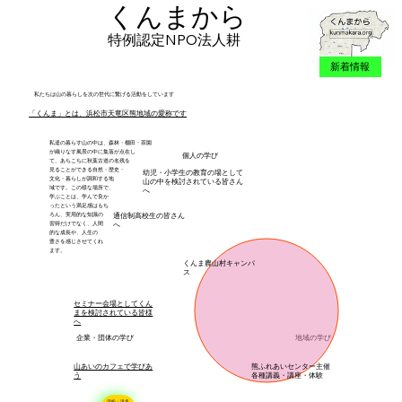
くんまから
特例認定NPO法人耕
新着情報
私たちは山の暮らしを次の世代に繋げる活動をしています
「くんま」とは、浜松市天竜区熊地域の愛称です
私達の暮らす山の中は、森林・棚田・茶園
が織りなす風景の中に集落が点在し
​個人の学び
て、あちこちに秋葉古道の名残を
見ることができる自然・歴史・
幼児・小学生の教育の場として
文化・暮らしが​調和する地
山の中を検討されている皆さん
域です。この様な場所で、
へ
学ぶことは、学んで良か
ったという満足感はもち
ろん、実用的な知識の
通信制高校生の皆さん
習得だけでなく、人間
へ
的な成長や、人生の
豊さを感じさせてくれ
​ます。
​くんま農山村キャンパ
ス
セミナー会場としてくん
まを検討されている皆様
へ
​地域の学び
企業・団体の学び
山あいのカフェで学びあ
熊ふれあいセンター主催
う
​各種講義・講座・体験
浜松・浜名