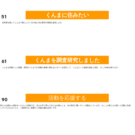
くんまに住みたい
51
住民票を移してくんまで暮らしたい方の為に空き家等の情報を提供します。
くんまを調査研究しました
61
​くんまを対象とした調査・研究やくんまでの活動の成果に関わるレポートを紹介して、くんまという地域の過去と現在、そして未来を探ります。
活動を応援する
90
私たちは国から認証をいただいた団体です。先人が守り育んできた山の暮らしを、次の世代に繋いでいく活動をしています。もしこの私たちの思いと活動に共感
していただけましたら、ご無理のない範囲でご支援を賜れば幸いです。