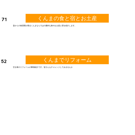
くんまの食と宿とお土産
71
昔からの食習慣が残るくんまならではの素朴な食やお土産と宿を紹介します。
くんまでリフォーム
52
空き家のリフォームの事例紹介です。皆さんもチャレンジしてみませんか