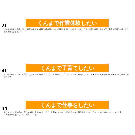
くんまで作業体験したい
21
くんまを訪れる皆様に楽しい時間を提供する最新の農林業イベント情報を紹介しています。＜米づくり・お茶・林業・木材加工・手漉き和紙など様々な作
業体験ができます。＞
くんまで子育てしたい
31
豊かな自然と歴史風土が残るくんまで子供を育てたい方に、具体的なアプローチの方法などを紹介します。＜保育＞＜夏休み等の体験保育＞＜小学校の学
区外就学＞
くんまで仕事をしたい
41
昔ながらの人情が残る、豊かな自然に恵まれたところで、仕事をしたいという方に様々な仕事を紹介します。くんま以外にお住まいの方も大歓迎。
くんま水車の里・リトルべカフェ・・他＞