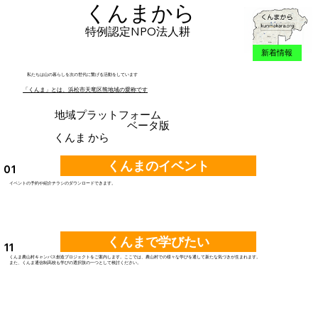
くんまから
特例認定NPO法人耕
新着情報
私たちは山の暮らしを次の世代に繋げる活動をしています
「くんま」とは、浜松市天竜区熊地域の愛称です
地域プラットフォーム
​ベータ版
くんま から
くんまのイベント
01
​イベントの予約や紹介チラシのダウンロードできます。
くんまで学びたい
11
くんま農山村キャンパス創造プロジェクトをご案内します。ここでは、農山村での様々な学びを通して新たな気づきが生まれます。
​また、くんま通信制高校も学びの選択肢の一つとして検討ください。